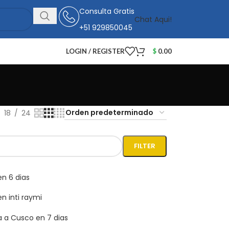
Consulta Gratis
Chat Aqui!
+51 929850045
LOGIN / REGISTER
$
0.00
18
24
FILTER