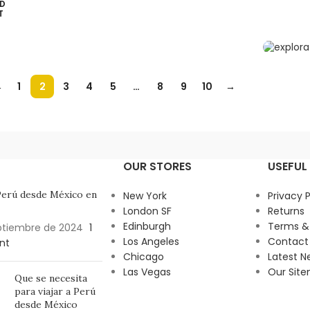
D
T
←
1
2
3
4
5
…
8
9
10
→
OUR STORES
USEFUL 
 Perú desde México en
New York
Privacy P
London SF
Returns
Edinburgh
Terms &
ptiembre de 2024
1
Los Angeles
Contact
nt
Chicago
Latest N
Las Vegas
Our Sit
Que se necesita
para viajar a Perú
desde México