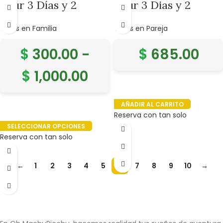
Tour 3 Días y 2
Tour 3 Dias y 2
Noches Cusco y
Noches Cusco y
Tours en Familia
Tours en Pareja
Machu Picchu.
Machu Picchu con
hotel Eco Inn
$
300.00
-
$
685.00
$
1,000.00
AÑADIR AL CARRITO
Reserva con tan solo
SELECCIONAR OPCIONES
Reserva con tan solo
←
1
2
3
4
5
6
7
8
9
10
→