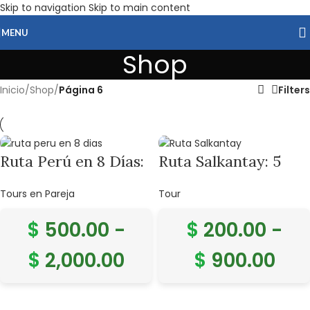
Skip to navigation
Skip to main content
MENU
Shop
Inicio
/
Shop
/
Página 6
Filters
Ruta Perú en 8 Días:
Ruta Salkantay: 5
Cultura, Historia y
Días de Caminata
Tours en Pareja
Tour
Naturaleza
Increíble hasta
Machu Picchu
$
500.00
-
$
200.00
-
$
2,000.00
$
900.00