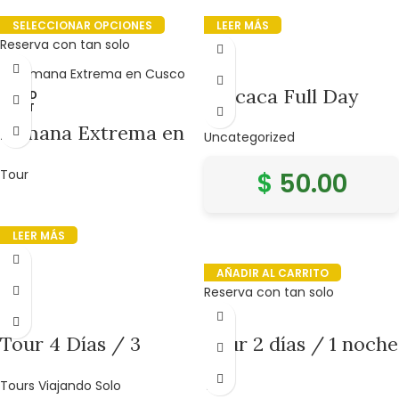
SELECCIONAR OPCIONES
LEER MÁS
Reserva con tan solo
Titicaca Full Day
SOLD
OUT
Semana Extrema en
Uncategorized
Cusco 7 dias:
Tour
$
50.00
Cuatrimotos y
Naturaleza Andina
LEER MÁS
AÑADIR AL CARRITO
Reserva con tan solo
Tour 4 Días / 3
Tour 2 días / 1 noche
Noches Cusco, Valle
Montaña Arco Iris /
Tours Viajando Solo
Tour
Sagrado de los Incas
Rafting