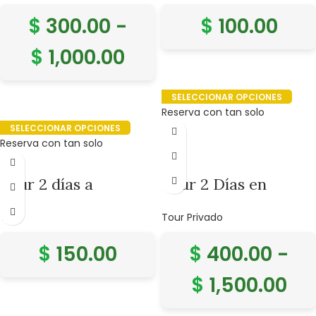
y Machu Picchu.
$
300.00
-
$
100.00
$
1,000.00
SELECCIONAR OPCIONES
Reserva con tan solo
SELECCIONAR OPCIONES
Reserva con tan solo
Tour 2 días a
Tour 2 Días en
Machupicchu by Car
Machu Picchu y Valle
Tour
Tour Privado
Sagrado
$
150.00
$
400.00
-
$
1,500.00