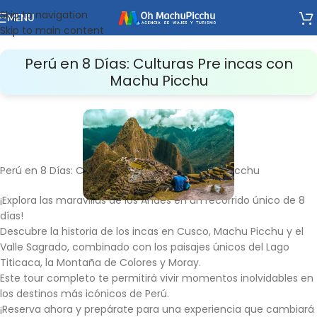
Skip to navigation
MENU
Skip to main content
Perú en 8 Días: Culturas Pre incas con
Machu Picchu
Perú en 8 Días: Culturas Pre incas con Machu Picchu
¡Explora las maravillas de los Andes en un recorrido único de 8
días!
Descubre la historia de los incas en Cusco, Machu Picchu y el
Valle Sagrado, combinado con los paisajes únicos del Lago
Titicaca, la Montaña de Colores y Moray.
Este tour completo te permitirá vivir momentos inolvidables en
los destinos más icónicos de Perú.
¡Reserva ahora y prepárate para una experiencia que cambiará