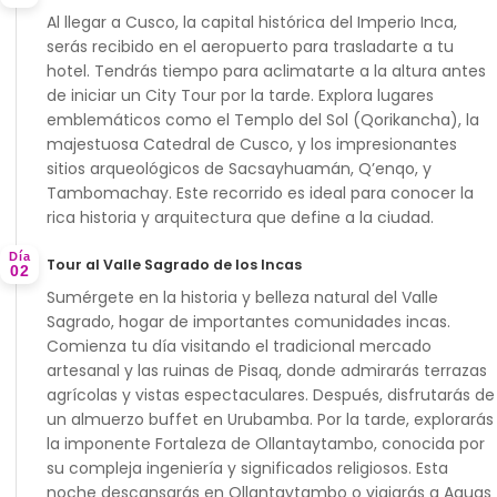
Al llegar a Cusco, la capital histórica del Imperio Inca,
serás recibido en el aeropuerto para trasladarte a tu
hotel. Tendrás tiempo para aclimatarte a la altura antes
de iniciar un
City Tour
por la tarde. Explora lugares
emblemáticos como el
Templo del Sol (Qorikancha)
, la
majestuosa
Catedral de Cusco
, y los impresionantes
sitios arqueológicos de
Sacsayhuamán
,
Q’enqo
, y
Tambomachay
. Este recorrido es ideal para conocer la
rica historia y arquitectura que define a la ciudad.
Día
Tour al Valle Sagrado de los Incas
02
Sumérgete en la historia y belleza natural del
Valle
Sagrado
, hogar de importantes comunidades incas.
Comienza tu día visitando el tradicional mercado
artesanal y las ruinas de
Pisaq
, donde admirarás terrazas
agrícolas y vistas espectaculares. Después, disfrutarás de
un almuerzo buffet en
Urubamba
. Por la tarde, explorarás
la imponente
Fortaleza de Ollantaytambo
, conocida por
su compleja ingeniería y significados religiosos. Esta
noche descansarás en Ollantaytambo o viajarás a Aguas