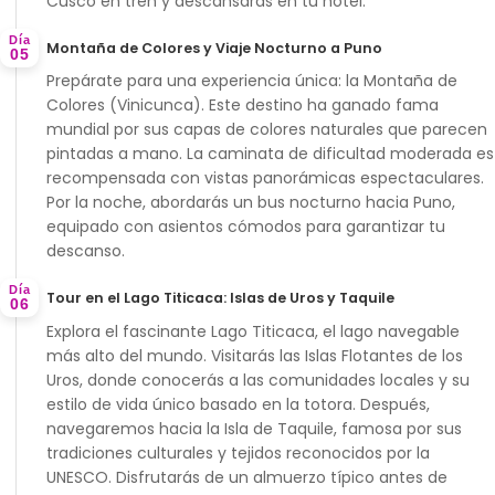
Cusco en tren y descansarás en tu hotel.
Día
Montaña de Colores y Viaje Nocturno a Puno
05
Prepárate para una experiencia única: la
Montaña de
Colores (Vinicunca)
. Este destino ha ganado fama
mundial por sus capas de colores naturales que parecen
pintadas a mano. La caminata de dificultad moderada es
recompensada con vistas panorámicas espectaculares.
Por la noche, abordarás un bus nocturno hacia Puno,
equipado con asientos cómodos para garantizar tu
descanso.
Día
Tour en el Lago Titicaca: Islas de Uros y Taquile
06
Explora el fascinante
Lago Titicaca
, el lago navegable
más alto del mundo. Visitarás las
Islas Flotantes de los
Uros
, donde conocerás a las comunidades locales y su
estilo de vida único basado en la totora. Después,
navegaremos hacia la
Isla de Taquile
, famosa por sus
tradiciones culturales y tejidos reconocidos por la
UNESCO. Disfrutarás de un almuerzo típico antes de