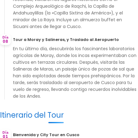
Complejo Arqueológico de Raqchi
, la
Capilla de
Andahuaylillas
(la «Capilla Sixtina de América»), y el
mirador de
La Raya
. Incluye un almuerzo buffet en
Sicuani antes de llegar a Cusco.
Día
Tour a Moray y Salineras, y Traslado al Aeropuerto
08
En tu último día, descubrirás los fascinantes
laboratorios
agrícolas de Moray
, donde los incas experimentaban con
cultivos en terrazas circulares. Después, visitarás las
Salineras de Maras
, un paisaje único de pozas de sal que
han sido explotadas desde tiempos prehispánicos. Por la
tarde, serás trasladado al aeropuerto de Cusco para tu
vuelo de regreso, llevando contigo recuerdos inolvidables
de los Andes.
Itinerario del Tour
Día
Bienvenida y City Tour en Cusco
01