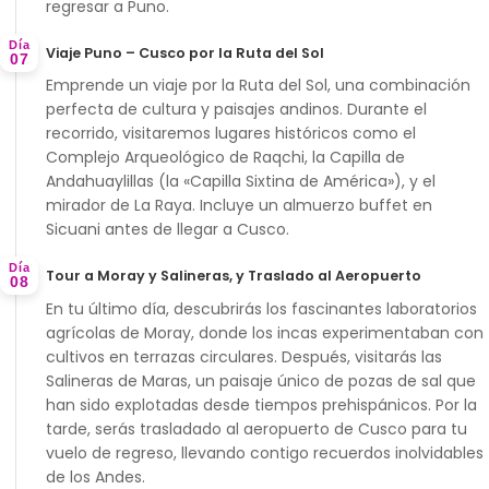
regresar a Puno.
Día
Viaje Puno – Cusco por la Ruta del Sol
07
Emprende un viaje por la
Ruta del Sol
, una combinación
perfecta de cultura y paisajes andinos. Durante el
recorrido, visitaremos lugares históricos como el
Complejo Arqueológico de Raqchi
, la
Capilla de
Andahuaylillas
(la «Capilla Sixtina de América»), y el
mirador de
La Raya
. Incluye un almuerzo buffet en
Sicuani antes de llegar a Cusco.
Día
Tour a Moray y Salineras, y Traslado al Aeropuerto
08
En tu último día, descubrirás los fascinantes
laboratorios
agrícolas de Moray
, donde los incas experimentaban con
cultivos en terrazas circulares. Después, visitarás las
Salineras de Maras
, un paisaje único de pozas de sal que
han sido explotadas desde tiempos prehispánicos. Por la
tarde, serás trasladado al aeropuerto de Cusco para tu
vuelo de regreso, llevando contigo recuerdos inolvidables
de los Andes.