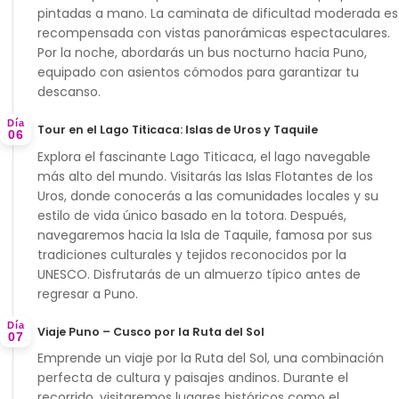
pintadas a mano. La caminata de dificultad moderada es
recompensada con vistas panorámicas espectaculares.
Por la noche, abordarás un bus nocturno hacia Puno,
equipado con asientos cómodos para garantizar tu
descanso.
Día
Tour en el Lago Titicaca: Islas de Uros y Taquile
06
Explora el fascinante
Lago Titicaca
, el lago navegable
más alto del mundo. Visitarás las
Islas Flotantes de los
Uros
, donde conocerás a las comunidades locales y su
estilo de vida único basado en la totora. Después,
navegaremos hacia la
Isla de Taquile
, famosa por sus
tradiciones culturales y tejidos reconocidos por la
UNESCO. Disfrutarás de un almuerzo típico antes de
regresar a Puno.
Día
Viaje Puno – Cusco por la Ruta del Sol
07
Emprende un viaje por la
Ruta del Sol
, una combinación
perfecta de cultura y paisajes andinos. Durante el
recorrido, visitaremos lugares históricos como el