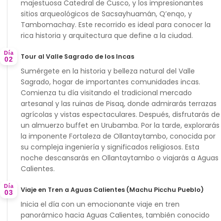
majestuosa
Catedral de Cusco
, y los impresionantes
sitios arqueológicos de
Sacsayhuamán
,
Q’enqo
, y
Tambomachay
. Este recorrido es ideal para conocer la
rica historia y arquitectura que define a la ciudad.
Día
Tour al Valle Sagrado de los Incas
02
Sumérgete en la historia y belleza natural del
Valle
Sagrado
, hogar de importantes comunidades incas.
Comienza tu día visitando el tradicional mercado
artesanal y las ruinas de
Pisaq
, donde admirarás terrazas
agrícolas y vistas espectaculares. Después, disfrutarás de
un almuerzo buffet en
Urubamba
. Por la tarde, explorarás
la imponente
Fortaleza de Ollantaytambo
, conocida por
su compleja ingeniería y significados religiosos. Esta
noche descansarás en Ollantaytambo o viajarás a Aguas
Calientes.
Día
Viaje en Tren a Aguas Calientes (Machu Picchu Pueblo)
03
Inicia el día con un emocionante
viaje en tren
panorámico
hacia Aguas Calientes, también conocido