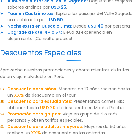
Almuerzo buffet en el Valle Sagrado:
Degusta los mejores
sabores andinos por
USD 25
.
Tour en Cuatrimotos:
Explora los paisajes del Valle Sagrado
en cuatrimoto por
USD 50
.
Noche extra en Cusco o Lima:
Desde
USD 40
por persona.
Upgrade a Hotel 4⭐ o 5⭐:
Eleva tu experiencia en
alojamiento. ¡Consulta precios!
Descuentos Especiales
Aprovecha nuestras promociones y ahorra mientras disfrutas
de un viaje inolvidable en Perú.
Descuento para niños:
Menores de 10 años reciben hasta
un
XX%
de descuento en el tour.
Descuento para estudiantes:
Presentando carnet ISIC
obtienes hasta
USD 20
de descuento en Machu Picchu.
Promoción para grupos:
Viaja en grupo de 4 o más
personas y obtén tarifas especiales.
Descuento para adultos mayores:
Mayores de 60 años
reciben un
XX%
de descuento en las entradas.