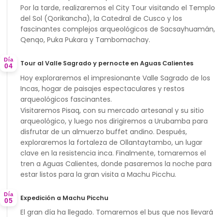
Por la tarde, realizaremos el
City Tour
visitando el
Templo
del Sol (Qorikancha)
, la
Catedral de Cusco
y los
fascinantes complejos arqueológicos de
Sacsayhuamán,
Qenqo, Puka Pukara y Tambomachay
.
Día
Tour al Valle Sagrado y pernocte en Aguas Calientes
04
Hoy exploraremos el impresionante
Valle Sagrado de los
Incas
, hogar de paisajes espectaculares y restos
arqueológicos fascinantes.
Visitaremos
Pisaq
, con su mercado artesanal y su sitio
arqueológico, y luego nos dirigiremos a
Urubamba
para
disfrutar de un almuerzo buffet andino. Después,
exploraremos la fortaleza de
Ollantaytambo
, un lugar
clave en la resistencia inca. Finalmente, tomaremos el
tren a Aguas Calientes
, donde pasaremos la noche para
estar listos para la gran visita a Machu Picchu.
Día
Expedición a Machu Picchu
05
El gran día ha llegado. Tomaremos el bus que nos llevará