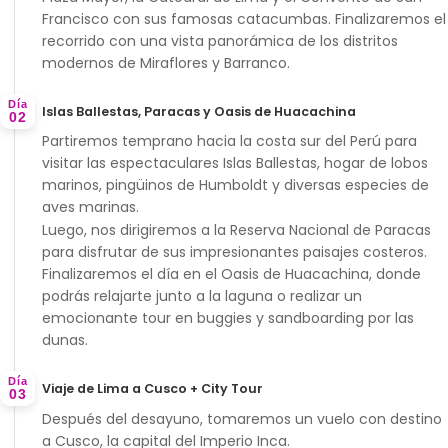
Francisco
con sus famosas catacumbas. Finalizaremos el
recorrido con una vista panorámica de los distritos
modernos de
Miraflores y Barranco
.
Día
Islas Ballestas, Paracas y Oasis de Huacachina
02
Partiremos temprano hacia la costa sur del Perú para
visitar las espectaculares
Islas Ballestas
, hogar de lobos
marinos, pingüinos de Humboldt y diversas especies de
aves marinas.
Luego, nos dirigiremos a la
Reserva Nacional de Paracas
para disfrutar de sus impresionantes paisajes costeros.
Finalizaremos el día en el
Oasis de Huacachina
, donde
podrás relajarte junto a la laguna o realizar un
emocionante tour en
buggies y sandboarding
por las
dunas.
Día
Viaje de Lima a Cusco + City Tour
03
Después del desayuno, tomaremos un vuelo con destino
a
Cusco
, la capital del Imperio Inca.