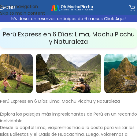
Skip to navigation
MENU
Skip to main content
5% desc. en reservas anticipas de 6 meses Click Aqui!
Perú Express en 6 Días: Lima, Machu Picchu
y Naturaleza
Perú Express en 6 Días: Lima, Machu Picchu y Naturaleza
Explora los paisajes más impresionantes de Perú en un recorrido
inolvidable.
Desde la capital Lima, viajaremos hacia la costa para visitar las
Islas Ballestas
y el
Oasis de Huacachina
. Luego, volaremos a