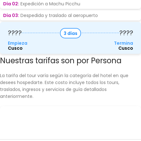
Día 02:
Expedición a Machu Picchu
Día 03:
Despedida y traslado al aeropuerto
????
????
3 días
Empieza
Termina
Cusco
Cusco
Nuestras tarifas son por Persona
La tarifa del tour varía según la categoría del hotel en que
desees hospedarte. Este costo incluye todos los tours,
traslados, ingresos y servicios de guía detallados
anteriormente.
Si viajan 2 personas, se
Si viajan 3 personas,
le brindara Una
se le brindara Una
Tipo de
habitación
habitación Triple y el
Acomodación
doble/matrimonial y el
precio por persona
precio por persona es:
es: