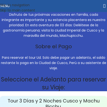
Skip to navigation
MENU
Skip to main content
Disfruta de tus próximas vacaciones en familia, cada
integrante es importante y su estancia placentera es nuestra
prioridad. En esta aventura de 03 días: Deléitese de la
gastronomía peruana; visita la ciudad Imperial de
Cusco
y la
maravilla del mundo,
Machupicchu
.
Sobre el Pago
Para reservar el
tour
Ud. Solo debe pagar un adelanto, el saldo
restante lo paga en la Ciudad de
Cusco
, Perú a su asistente de
viaje.
Seleccione el Adelanto para reservar
su Viaje:
Tour 3 Días y 2 Noches Cusco y Machu
Picchu.