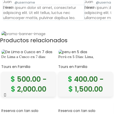
@username
@userna
Lorem ipsum dolor sit amet, consectetur
Lorem ipsum dol
adipiscing elit. Ut elit tellus, luctus nec
adipiscing elit. U
ullamcorper mattis, pulvinar dapibus leo.
ullamcorper matt
Productos relacionados
Banner subtitle text
Banner title, click to edit.
De Lima a Cusco en 7 dias:
Perú en 5 Días: Lima,
Aventura y Cultura en Perú
Huacachina y Machu Picchu
Tours en Familia
Tours en Familia
$
500.00
-
$
400.00
-
$
2,000.00
$
1,500.00
SELECCIONAR OPCIONES
SELECCIONAR OPCIONES
Reserva con tan solo
Reserva con tan solo