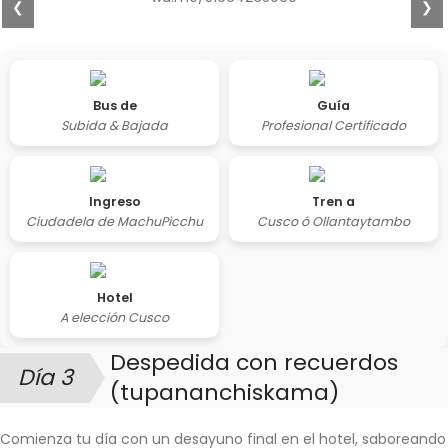
❮
❯
Bus de
Guía
Subida & Bajada
Profesional Certificado
Ingreso
Tren a
Ciudadela de MachuPicchu
Cusco ó Ollantaytambo
Hotel
A elección Cusco
Despedida con recuerdos
Día 3
:
(tupananchiskama)
Comienza tu día con un desayuno final en el hotel, saboreando