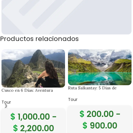
Productos relacionados
Banner subtitle text
Banner title, click to edit.
Ruta Salkantay: 5 Días de
Cusco en 6 Días: Aventura
Caminata Increíble hasta Machu
Cultural en Cusco
Picchu
Tour
Tour
$
200.00
-
$
1,000.00
-
$
900.00
$
2,200.00