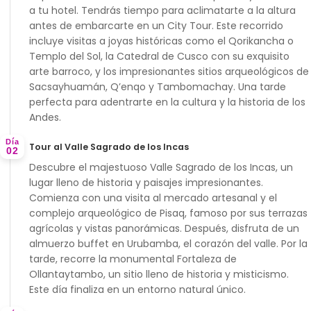
a tu hotel. Tendrás tiempo para aclimatarte a la altura
antes de embarcarte en un
City Tour
. Este recorrido
incluye visitas a joyas históricas como el
Qorikancha
o
Templo del Sol, la
Catedral de Cusco
con su exquisito
arte barroco, y los impresionantes sitios arqueológicos de
Sacsayhuamán
,
Q’enqo
y
Tambomachay
. Una tarde
perfecta para adentrarte en la cultura y la historia de los
Andes.
Día
Tour al Valle Sagrado de los Incas
02
Descubre el majestuoso
Valle Sagrado de los Incas
, un
lugar lleno de historia y paisajes impresionantes.
Comienza con una visita al mercado artesanal y el
complejo arqueológico de
Pisaq
, famoso por sus terrazas
agrícolas y vistas panorámicas. Después, disfruta de un
almuerzo buffet en
Urubamba
, el corazón del valle. Por la
tarde, recorre la monumental
Fortaleza de
Ollantaytambo
, un sitio lleno de historia y misticismo.
Este día finaliza en un entorno natural único.