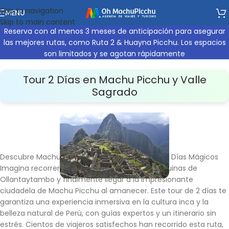
Skip to navigation
MENU
Skip to main content
Reserva con al menos 3 meses de anticipación para asegurar
las mejores rutas, como Ruta 2 & Huayna Picchu. Los espacios
son limitados y se agotan rápidamente
Tour 2 Días en Machu Picchu y Valle
Sagrado
Descubre Machu Picchu y el Valle Sagrado en 2 Días Mágicos
Imagina recorrer el Valle Sagrado, explorar las ruinas de
Ollantaytambo y finalmente llegar a la impresionante
ciudadela de Machu Picchu al amanecer. Este tour de 2 días te
garantiza una experiencia inmersiva en la cultura inca y la
belleza natural de Perú, con guías expertos y un itinerario sin
estrés. Cientos de viajeros satisfechos han recorrido esta ruta,