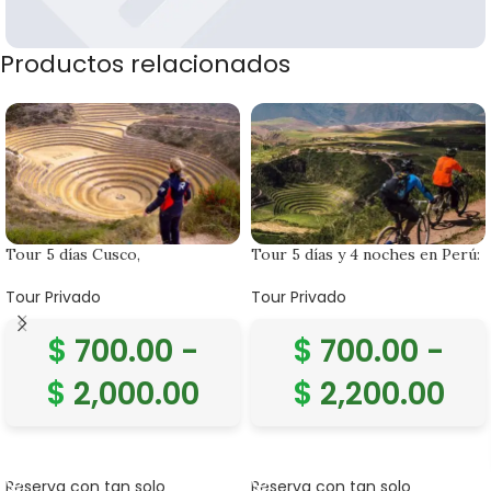
Productos relacionados
Banner subtitle text
Banner title, click to edit.
Tour 5 días Cusco,
Tour 5 días y 4 noches en Perú:
Machupicchu, Moray, Salineras
Cusco, Valle Sagrado, Machu
con Pernocte en Valle Sagrado.
Picchu con pernocte en Aguas
Tour Privado
Tour Privado
Calientes y Maras Moray.
$
700.00
-
$
700.00
-
$
2,000.00
$
2,200.00
SELECCIONAR OPCIONES
SELECCIONAR OPCIONES
Reserva con tan solo
Reserva con tan solo