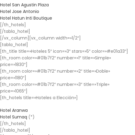
Hotel San Agustin Plaza
Hotel Jose Antonio
Hotel Hatun Inti Boutique
[/th_hotels]
[/tabla_hotel]
[/vx_column][vx_column width=»1/2″]
[tabla_hotel]
[th_title title=»Hoteles 5″ icon=»3″ stars=»5″ color=»#e01a33″]
[th_room color=»#01b7f2″ number=»1″ title=»Simple»
price=»1830″]
[th_room color=»#01b7f2″ number=»2″ title=»Doble»
price=»1180″]
[th_room color=»#01b7f2″ number=»3″ title=»Triple»
price=»1065″]
[th_hotels title=»Hoteles a Elección»]
Hotel Aranwa
Hotel Sumaq
(*)
[/th_hotels]
[/tabla_hotel]