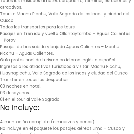
Todos los traslados al hotel, aeropuerto, terminal, estaciones y
atractivos.
Tours a Machu Picchu
,
Valle Sagrado de los Incas
y ciudad del
Cusco
.
Todos los transportes para los
tours
.
Pasajes en Tren ida y vuelta Ollantaytambo – Aguas Calientes
– Poroy.
Pasajes de bus subida y bajada Aguas Calientes – Machu
Picchu – Aguas Calientes.
Guía profesional de turismo en idioma inglés o español.
Ingresos a los atractivos turísticos a visitar:
Machu Picchu
,
Huaynapicchu
,
Valle Sagrado de los Incas
y ciudad del
Cusco
.
Transfer en todos los despachos.
03 noches en hotel.
03 desayunos.
01 en el
tour al Valle Sagrado
.
No Incluye:
Alimentación completa (almuerzos y cenas)
No incluye en el paquete los pasajes aéreos Lima – Cusco y