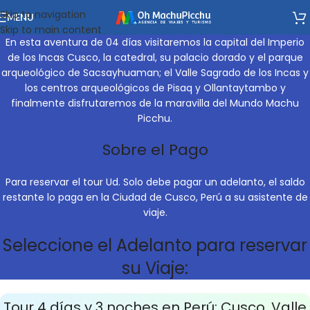
Skip to navigation
MENU
Skip to main content
En esta aventura de 04 días visitaremos la capital del Imperio
de los Incas
Cusco
, la catedral, su palacio dorado y el parque
arqueológico de
Sacsayhuaman
;
el Valle Sagrado de los Incas
y
los centros arqueológicos de Pisaq y Ollantaytambo y
finalmente disfrutaremos de la maravilla del Mundo
Machu
Picchu
.
Sobre el Pago
Para reservar el
tour
Ud. Solo debe pagar un adelanto, el saldo
restante lo paga en la Ciudad de
Cusco
, Perú a su asistente de
viaje.
Seleccione el Adelanto para reservar
su Viaje:
Tour 4 días y 3 noches en Perú: Cusco, Valle