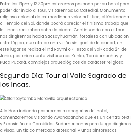
Entre las 13pm y 13:30pm estaremos pasando por su hotel para
poder dar inicio al
tour
, visitaremos:
La Catedral
, Monumento
religioso colonial de extraordinario valor artístico, el
Korikancha
o Templo del Sol, donde podrá apreciar el finísimo trabajo que
los incas realizaban sobre la piedra. Continuando con el
tour
nos dirigiremos hacia
Sacsayhuamán
, fortaleza con ubicación
estratégica, que ofrece una visión sin igual de la ciudad, en
este lugar se realiza el Inti Raymi o «Fiesta del Sol» cada 24 de
Junio, posteriormente visitaremos
Kenko
,
Tambomachay
y
Puca Pucará
, complejos arqueológicos de carácter religioso.
Segundo Día:
Tour al Valle Sagrado de
los Incas
.
A la Hora indicada pasaremos a recogerlos del hotel,
comenzaremos visitando Awanacancha que es un centro textil
y Exposición de Camélidos Sudamericanos para luego dirigirnos
a Pisaq, un típico mercado artesanal, y unas pintorescas