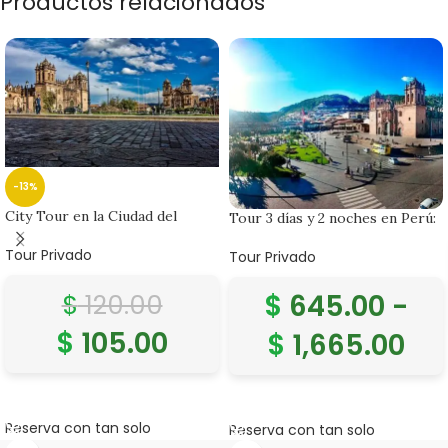
Productos relacionados
Banner subtitle text
Banner title, click to edit.
-13%
City Tour en la Ciudad del
Tour 3 días y 2 noches en Perú:
Cusco – Servicio Privado
Cusco, Machu Picchu, Con
Tour Privado
Pernocte en Valle Sagrado.
Tour Privado
$
645.00
-
$
120.00
$
105.00
$
1,665.00
AÑADIR AL CARRITO
SELECCIONAR OPCIONES
Reserva con tan solo
Reserva con tan solo