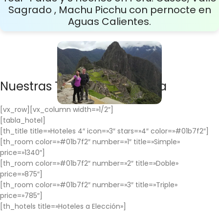
Sagrado , Machu Picchu con pernocte en
Aguas Calientes.
Nuestras Tarifas por Persona
[vx_row][vx_column width=»1/2″]
[tabla_hotel]
[th_title title=»Hoteles 4″ icon=»3″ stars=»4″ color=»#01b7f2″]
[th_room color=»#01b7f2″ number=»1″ title=»Simple»
price=»1340″]
[th_room color=»#01b7f2″ number=»2″ title=»Doble»
price=»875″]
[th_room color=»#01b7f2″ number=»3″ title=»Triple»
price=»785″]
[th_hotels title=»Hoteles a Elección»]